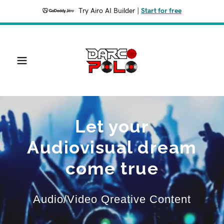
Try Airo AI Builder
|
Start for free
Let your
Audiovisual dream
come true
Audio/Video Qreative Content